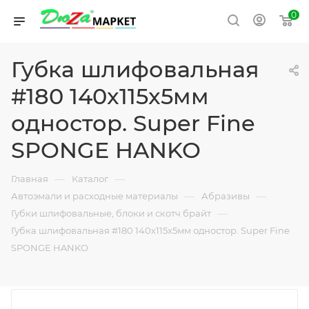
0
Губка шлифовальная
#180 140x115x5мм
одностор. Super Fine
SPONGE HANKO
—
—
Главная
Каталог
—
—
Автоэмали и расходные материалы
Абразивы
—
Губки шлифовальные, блоки и скотч брайт
Губка шлифовальная #180 140x115x5мм одностор. Super Fine
SPONGE HANKO