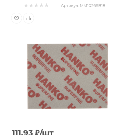
Артикул:
MM1026SB18
111.93
₽
/шт