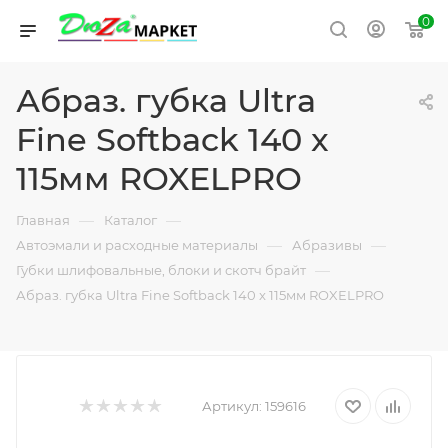
0
Абраз. губка Ultra
Fine Softback 140 x
115мм ROXELPRO
—
—
Главная
Каталог
—
—
Автоэмали и расходные материалы
Абразивы
—
Губки шлифовальные, блоки и скотч брайт
Абраз. губка Ultra Fine Softback 140 x 115мм ROXELPRO
Артикул:
159616