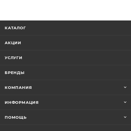
способом в труднодоступных участках, а также для
подготовки поверхности под окраску.
КАТАЛОГ
АКЦИИ
УСЛУГИ
БРЕНДЫ
КОМПАНИЯ
ИНФОРМАЦИЯ
ПОМОЩЬ