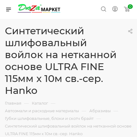
0
Синтетический
шлифовальный
войлок на нетканной
основе ULTRA FINE
115мм х 10м св.-сер.
Hanko
—
—
Главная
Каталог
—
—
Автоэмали и расходные материалы
Абразивы
—
Губки шлифовальные, блоки и скотч брайт
Синтетический шлифовальный войлок на нетканной основе
ULTRA FINE 115мм х 10м св.-сер. Hanko