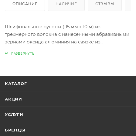
ОПИСАНИЕ
НАЛИЧИЕ
ОТЗЫВЫ
К
Шлифовальные рулоны (115 мм x 10 м) из
трехмерного волокна с нанесенными абразивными
зернами оксида алюминия на связке из
синтетических смол. Благодаря своей особой
структуре, этот гибкий шлифовальный материал
очень удобен для обработки профильных
поверхностей с большим количеством изгибов и
труднодоступных мест.
КАТАЛОГ
АКЦИИ
УСЛУГИ
БРЕНДЫ