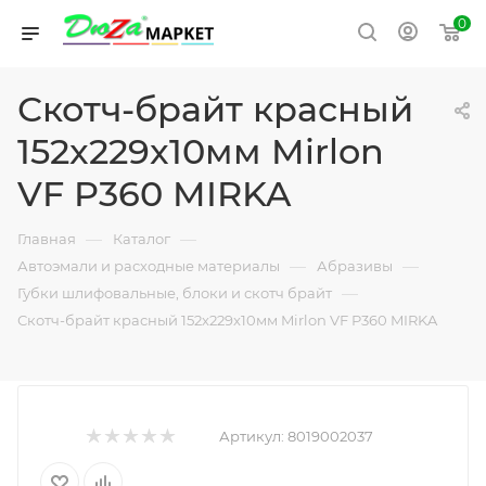
0
Скотч-брайт красный
152x229x10мм Mirlon
VF P360 MIRKA
—
—
Главная
Каталог
—
—
Автоэмали и расходные материалы
Абразивы
—
Губки шлифовальные, блоки и скотч брайт
Скотч-брайт красный 152x229x10мм Mirlon VF P360 MIRKA
Артикул:
8019002037