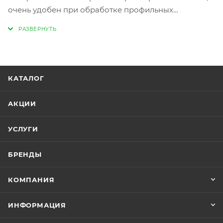
очень удобен при обработке профильных
поверхностей и обеспечивает ей отличное качество.
Mirlon идеально подходит для операций
матирования и прекрасно подготавливает
поверхность для следующего слоя лака.
КАТАЛОГ
АКЦИИ
УСЛУГИ
БРЕНДЫ
КОМПАНИЯ
ИНФОРМАЦИЯ