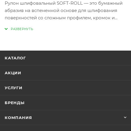
Рулон шлифовальный SOFT-ROLL — это бумажный
абразив на вспененной основе для шлифования
поверхностей со сложным профилем, кромок и
труднодоступных мест. Вспененная основа
обеспечивает контакт абразива с обрабатываемой
поверхностью по всей площади вне зависимости от
ее кривизны. Каждая коробка содержит 200
отрывных листов. Рулон шлифовальный SOFT-ROLL
КАТАЛОГ
подходит для шлифования от грубого до тонкого
шлифования и обеспечивает гибкость благодаря
АКЦИИ
вспененной основе.
УСЛУГИ
БРЕНДЫ
КОМПАНИЯ