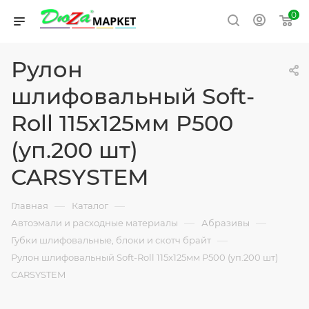
0
Рулон
шлифовальный Soft-
Roll 115x125мм P500
(уп.200 шт)
CARSYSTEM
—
—
Главная
Каталог
—
—
Автоэмали и расходные материалы
Абразивы
—
Губки шлифовальные, блоки и скотч брайт
Рулон шлифовальный Soft-Roll 115x125мм P500 (уп.200 шт)
CARSYSTEM