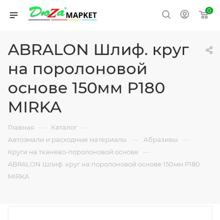
0
ABRALON Шлиф. круг
на поролоновой
основе 150мм P180
MIRKA
—
—
Главная
Каталог
—
—
Автоэмали и расходные материалы
Абразивы
—
Круги на тканево-поролоновой основе
ABRALON Шлиф. круг на поролоновой основе 150мм P180
MIRKA