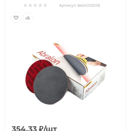
Артикул:
8A24102018
354.33
₽
/шт