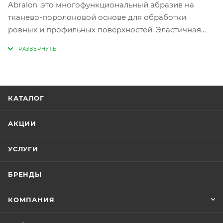
Abralon .это многофункциональный абразив на
тканево-поролоновой основе для обработки
ровных и профильных поверхностей. Эластичная
тканевая основа свободно пропускает воздух и
воду, благодаря чему материал можно использовать
и в сухом, и во влажном режиме, с использованием
шлифмашинки и вручную. Abralon эффективен для
завершающей и предполировочной шлифовки
КАТАЛОГ
гелькоута, пластика, усиленного стеклопластика
(GRP), лака и т.д. Грубые зерна рекомендуются для
АКЦИИ
подготовки поверхности композитных деталей
кузова (корпуса), тонкой шлифовки деталей кузова
УСЛУГИ
перед нанесением праймера и финишного
покрытия. Мелкие зерна рекомендуются для
БРЕНДЫ
финишной обработки праймера и нижнего слоя
лака, зон перехода, участков устранения дефектов
КОМПАНИЯ
на ЛКП и финишной шлифовки лака перед
полировкой.