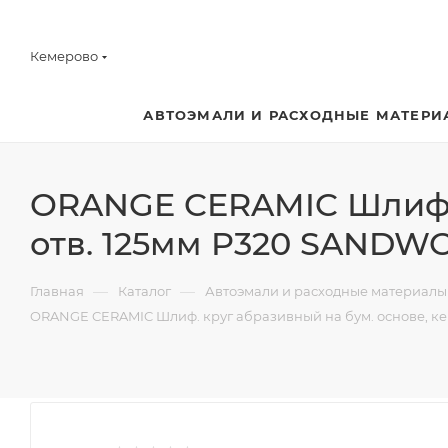
Кемерово
АВТОЭМАЛИ И РАСХОДНЫЕ МАТЕРИ
ORANGE CERAMIC Шлиф. 
отв. 125мм P320 SANDW
—
—
Главная
Каталог
Автоэмали и расходные материалы
ORANGE CERAMIC Шлиф. круг абразивный на бум. основе, ке