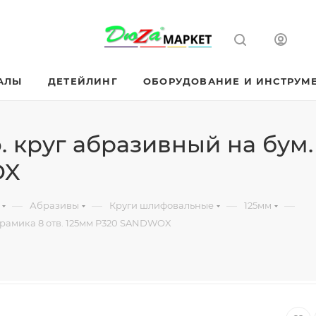
АЛЫ
ДЕТЕЙЛИНГ
ОБОРУДОВАНИЕ И ИНСТРУМ
круг абразивный на бум. 
OX
—
—
—
—
Абразивы
Круги шлифовальные
125мм
рамика 8 отв. 125мм P320 SANDWOX