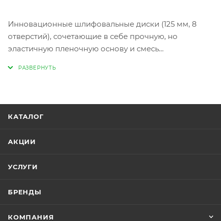
Инновационные шлифовальные диски (125 мм, 8
отверстий), сочетающие в себе прочную, но
эластичную пленочную основу и смесь
керамического зерна с оксидом алюминия.
Применяются для шлифования всех видов
покрытий (ЛКМ, дерево, металл, пластик,
искусствен+ный камень и т.д.). Идеально подходят
для обработки твердых поверхностей.
КАТАЛОГ
АКЦИИ
УСЛУГИ
БРЕНДЫ
КОМПАНИЯ