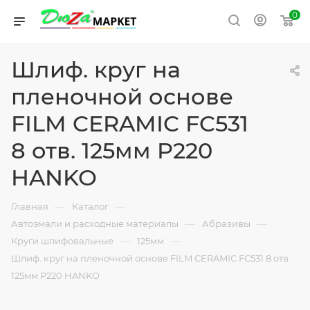
0
Шлиф. круг на
пленочной основе
FILM CERAMIC FC531
8 отв. 125мм P220
HANKO
—
—
Главная
Каталог
—
—
Автоэмали и расходные материалы
Абразивы
—
—
Круги шлифовальные
125мм
Шлиф. круг на пленочной основе FILM CERAMIC FC531 8 отв.
125мм P220 HANKO