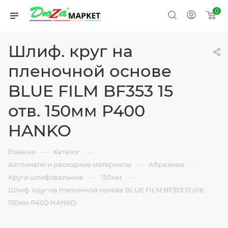
0
Шлиф. круг на
пленочной основе
BLUE FILM BF353 15
отв. 150мм P400
HANKO
—
—
Главная
Каталог
—
—
Автоэмали и расходные материалы
Абразивы
—
—
Круги шлифовальные
150мм
Шлиф. круг на пленочной основе BLUE FILM BF353 15 отв.
150мм P400 HANKO