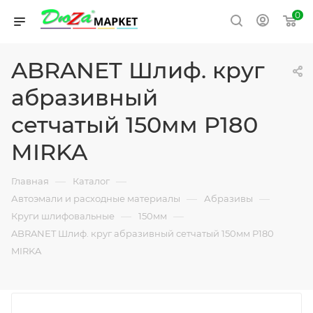
0
ABRANET Шлиф. круг
абразивный
сетчатый 150мм P180
MIRKA
—
—
Главная
Каталог
—
—
Автоэмали и расходные материалы
Абразивы
—
—
Круги шлифовальные
150мм
ABRANET Шлиф. круг абразивный сетчатый 150мм P180
MIRKA