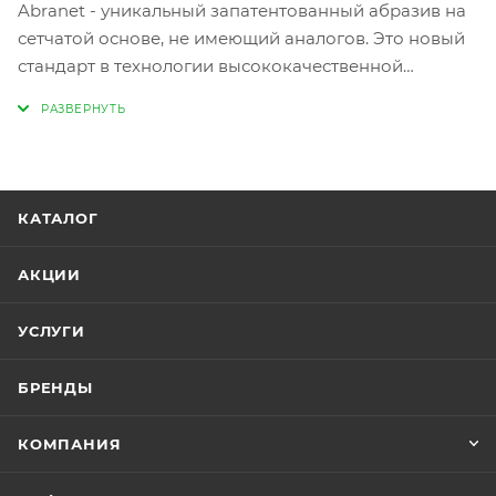
Abranet - уникальный запатентованный абразив на
сетчатой основе, не имеющий аналогов. Это новый
стандарт в технологии высококачественной
обработки поверхности, который позволяет
шлифовать практически без пыли. Материал
специально разработан для шлифования ЛКП,
шпатлевок, грунтов, композитных материалов,
идеально подходит для обработки пластмасс,
КАТАЛОГ
мягкого алюминия, древесины хвойных пород, и.тд.
Благодаря тысячам мельчайших отверстий Abranet
АКЦИИ
обеспечивает самое эффективное пылеудаление,
гарантируя тем самым более длительный срок
УСЛУГИ
службы и высокое качество финишной поверхности
БРЕНДЫ
КОМПАНИЯ