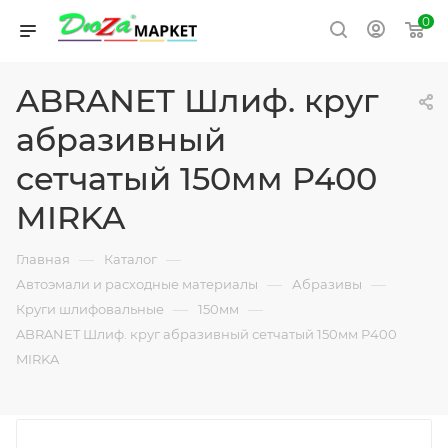
0
ABRANET Шлиф. круг
абразивный
сетчатый 150мм P400
MIRKA
—
—
Главная
Каталог
—
—
Автоэмали и расходные материалы
Абразивы
—
—
Круги шлифовальные
150мм
ABRANET Шлиф. круг абразивный сетчатый 150мм P400
MIRKA