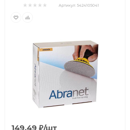
Артикул:
5424105041
149.49
₽
/шт