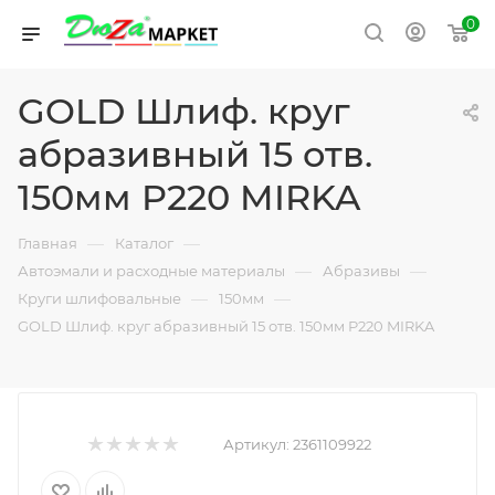
0
GOLD Шлиф. круг
абразивный 15 отв.
150мм P220 MIRKA
—
—
Главная
Каталог
—
—
Автоэмали и расходные материалы
Абразивы
—
—
Круги шлифовальные
150мм
GOLD Шлиф. круг абразивный 15 отв. 150мм P220 MIRKA
Артикул:
2361109922