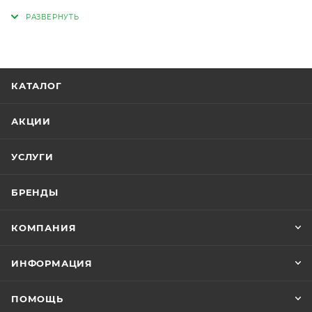
полуоткрытую насыпку и специальное стеаратное
покрытие для предотвращения засорения и
образования комков, что позволяет достигать
оптимального результата шлифования.
КАТАЛОГ
АКЦИИ
УСЛУГИ
БРЕНДЫ
КОМПАНИЯ
ИНФОРМАЦИЯ
ПОМОЩЬ