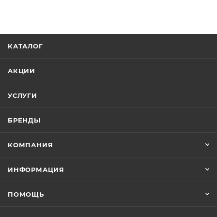
долговечности. Отлично подходит для шлифования
кромок, углов и контуров поверхностей, обладает
большй стойкостью к разрушению.
КАТАЛОГ
АКЦИИ
УСЛУГИ
БРЕНДЫ
КОМПАНИЯ
ИНФОРМАЦИЯ
ПОМОЩЬ