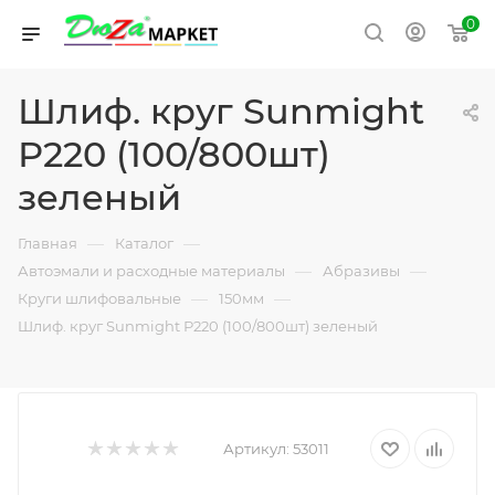
0
Шлиф. круг Sunmight
Р220 (100/800шт)
зеленый
—
—
Главная
Каталог
—
—
Автоэмали и расходные материалы
Абразивы
—
—
Круги шлифовальные
150мм
Шлиф. круг Sunmight Р220 (100/800шт) зеленый
Артикул:
53011