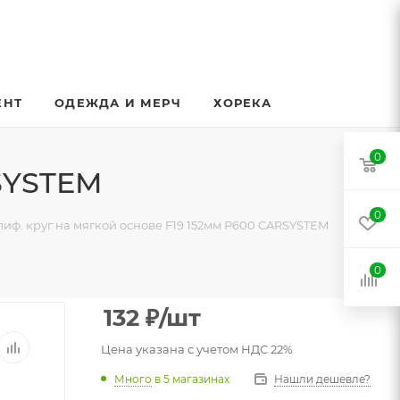
ЕНТ
ОДЕЖДА И МЕРЧ
ХОРЕКА
0
RSYSTEM
0
иф. круг на мягкой основе F19 152мм P600 CARSYSTEM
0
132
₽
/шт
Цена указана с учетом НДС 22%
Много
в 5 магазинах
Нашли дешевле?