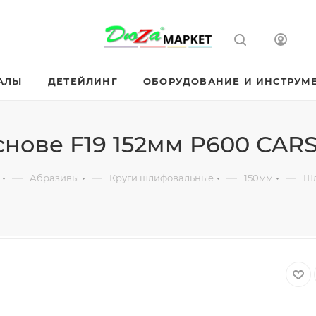
АЛЫ
ДЕТЕЙЛИНГ
ОБОРУДОВАНИЕ И ИНСТРУМ
снове F19 152мм P600 CA
—
—
—
—
Абразивы
Круги шлифовальные
150мм
Шл