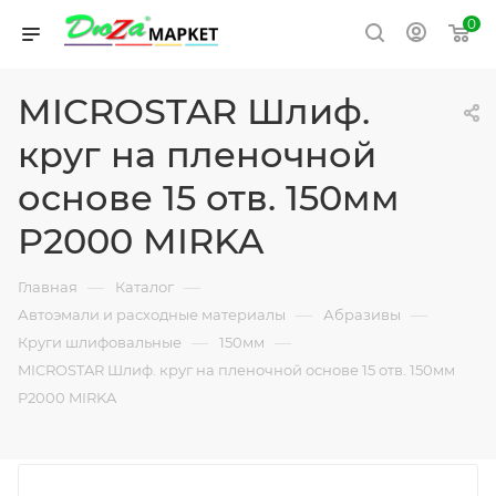
0
MICROSTAR Шлиф.
круг на пленочной
основе 15 отв. 150мм
P2000 MIRKA
—
—
Главная
Каталог
—
—
Автоэмали и расходные материалы
Абразивы
—
—
Круги шлифовальные
150мм
MICROSTAR Шлиф. круг на пленочной основе 15 отв. 150мм
P2000 MIRKA