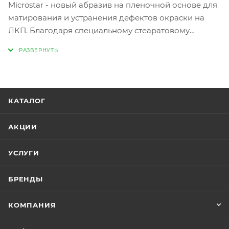
Microstar - новый абразив на пленочной основе для
матирования и устранения дефектов окраски на
ЛКП. Благодаря специальному стеаратовому
покрытию и однородной основе из полиэфирной
пленки с Microstar Вы гарантированно добьетесь
высококачественной финишной поверхности.
Абразив меньше забивается и имеет более
длительный срок службы. Microstar оставляет
КАТАЛОГ
тончайшие царапины, которые легко полируются.
Совершенный результат гарантирован при
АКЦИИ
использовании с мягкой прокладкой 5 мм. Только
для сухого шлифования.
УСЛУГИ
БРЕНДЫ
КОМПАНИЯ