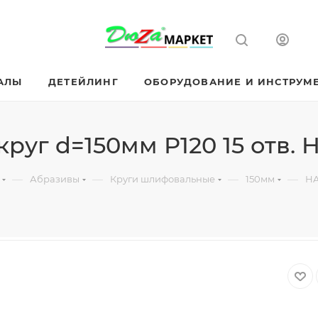
АЛЫ
ДЕТЕЙЛИНГ
ОБОРУДОВАНИЕ И ИНСТРУМ
руг d=150мм Р120 15 отв. 
—
—
—
—
Абразивы
Круги шлифовальные
150мм
HA