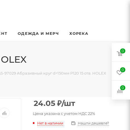
ЕНТ
ОДЕЖДА И МЕРЧ
ХОРЕКА
0
HOLEX
0
S-97029 Абразивный круг d=150мм Р120 15 отв. HOLEX
0
24.05
₽
/шт
Цена указана с учетом НДС 22%
Нет в наличии
Нашли дешевле?