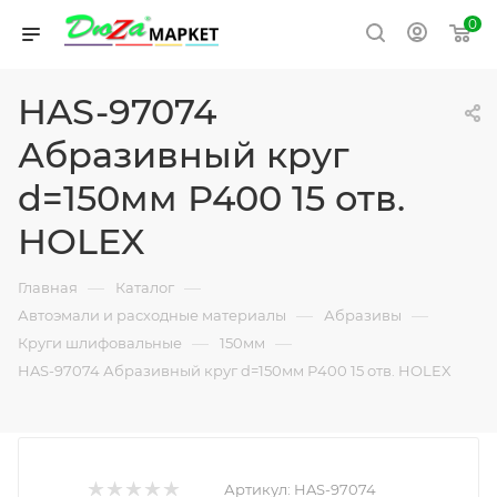
0
HAS-97074
Абразивный круг
d=150мм Р400 15 отв.
HOLEX
—
—
Главная
Каталог
—
—
Автоэмали и расходные материалы
Абразивы
—
—
Круги шлифовальные
150мм
HAS-97074 Абразивный круг d=150мм Р400 15 отв. HOLEX
Артикул:
HAS-97074