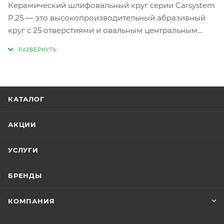
Керамический шлифовальный круг серии Carsystem
P.25 — это высокопроизводительный абразивный
круг с 25 отверстиями и овальным центральным
отверстием. Керамическое зерно обеспечивает
превосходное снятие материала и длительный срок
службы. Специальная схема расположения
отверстий Carsystem и стеаратное покрытие
предотвращают засорение круга. Идеально
КАТАЛОГ
подходит для любых задач от грубого до тонкого
шлифования. Прочная бумажная основа с системой
АКЦИИ
крепления креплением Velcro («липучка»)
обеспечивает надежное крепление к
УСЛУГИ
шлифовальной тарелке.
БРЕНДЫ
КОМПАНИЯ