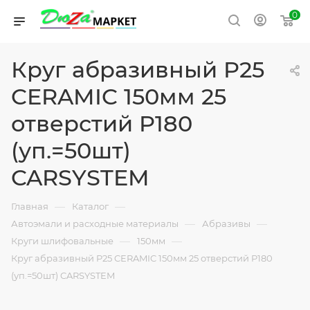
0
Круг абразивный P25
CERAMIC 150мм 25
отверстий P180
(уп.=50шт)
CARSYSTEM
—
—
Главная
Каталог
—
—
Автоэмали и расходные материалы
Абразивы
—
—
Круги шлифовальные
150мм
Круг абразивный P25 CERAMIC 150мм 25 отверстий P180
(уп.=50шт) CARSYSTEM