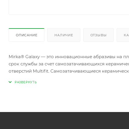
ОПИСАНИЕ
НАЛИЧИЕ
ОТЗЫВЫ
КА
Mirka® Galaxy — это инновационные абразивы на пл
срок службы за счет самозатачивающихся керамиче
отверстий Multifit. Самозатачивающиеся керамическ
новых режущих кромок в процессе шлифования, что 
Керамические зерна обеспечивают долгий срок слу
полировку поверхности. Благодаря оптимизированно
на любой подошве без необходимости выравнивать е
является многофункциональным абразивом. Он подхо
также различных покрытий благодаря стойкости к з
различных областей применения.