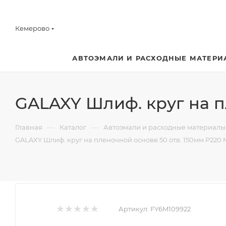
Кемерово
АВТОЭМАЛИ И РАСХОДНЫЕ МАТЕРИ
GALAXY Шлиф. круг на п
—
—
Главная
Каталог
Автоэмали и расходные материалы
GALAXY Шлиф. круг на пленочной основе 50 отв. 150мм P220
Артикул:
FY6M109922