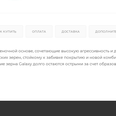
К КУПИТЬ
ОПЛАТА
ДОСТАВКА
ДОПОЛНИТ
еночной основе, сочетающие высокую агрессивность и 
ских зерен, стойкому к забивке покрытию и новой комб
ие зерна Galaxy долго остаются острыми за счет образо
позволяет использовать абразив до полной выработки 
жбы, эффективный съем материала и дальнейшую легку
й комбинации отверстий Multifit абразив можно испол
го по отверстиям на подошве. По своим свойствам Mirk
дит для шлифования как мягких, так и твердых матери
абивке и эффективному пылеотведению. Galaxy подходи