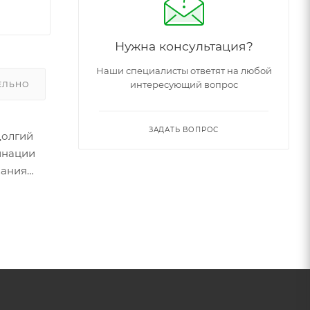
Нужна консультация?
Наши специалисты ответят на любой
интересующий вопрос
ЕЛЬНО
ЗАДАТЬ ВОПРОС
долгий
инации
вания
ресурса.
ю
ьзовать
a Galaxy
алов, а
т для