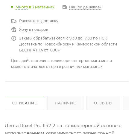
Много
в 3 магазинах
Нашли дешевле?
Рассчитать доставку
Хочу в подарок
Заказы обрабатываются: с 9:30 до 17:30 по НСК
Доставка по Новосибирску и Кемеровской области
БЕСПЛАТНА от 1000 ₽
Цена действительна только для интернет-магазина и
может отличаться от цен в розничных магазинах
ОПИСАНИЕ
НАЛИЧИЕ
ОТЗЫВЫ
К
Лента Roxel Pro 114212 на полиэстеровой основе с
использованием керамического зерна точной