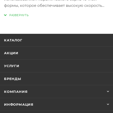
формы, которое обеспечивает высокую скорость
обработки и остается острым на протяжении всего
срока службы. Ленты в градации Р36-Р80
выполнены на жесткой тканевой основе плотности
YF. Предназначена для зачистки сварных швов,
следов сварки, острых кромок, зачистки и
КАТАЛОГ
обработки поверхности, удаления точечной сварки.
Ленты обычно используются как расходник к
АКЦИИ
пневматическому ленточному шлифовальному
напильнику.
УСЛУГИ
БРЕНДЫ
КОМПАНИЯ
ИНФОРМАЦИЯ