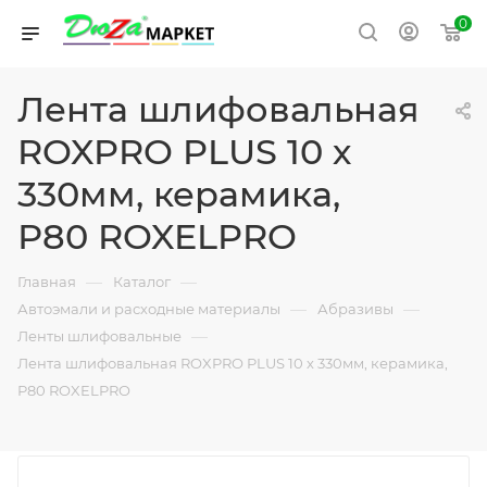
0
Лента шлифовальная
ROXPRO PLUS 10 х
330мм, керамика,
Р80 ROXELPRO
—
—
Главная
Каталог
—
—
Автоэмали и расходные материалы
Абразивы
—
Ленты шлифовальные
Лента шлифовальная ROXPRO PLUS 10 х 330мм, керамика,
Р80 ROXELPRO