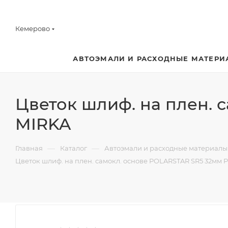
Кемерово
АВТОЭМАЛИ И РАСХОДНЫЕ МАТЕРИ
Цветок шлиф. на плен. 
MIRKA
—
—
Главная
Каталог
Автоэмали и расходные материалы
Цветок шлиф. на плен. самокл. основе POLARSTAR SR5 32мм 