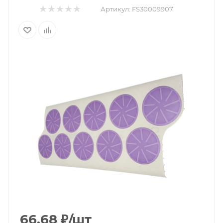
Артикул:
FS30009907
66.68
₽
/шт