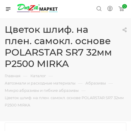
0
Цветок шлиф. на
плен. самокл. основе
POLARSTAR SR7 32мм
P2500 MIRKA
—
—
Главная
Каталог
—
—
Автоэмали и расходные материалы
Абразивы
—
Микро абразивы и гибкие абразивы
Цветок шлиф. на плен. самокл. основе POLARSTAR SR7 32мм
P2500 MIRKA