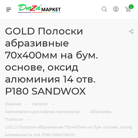
0
GOLD Полоски
абразивные
70x400мм на бум.
основе, оксид
алюминия 14 отв.
P180 SANDWOX
—
—
Главная
Каталог
—
—
Автоэмали и расходные материалы
Абразивы
—
Полоски
GOLD Полоски абразивные 70x400мм на бум. основе, оксид
алюминия 14 отв. P180 SANDWOX