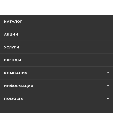
Абразивные материалы 3M™ Cubitron™ II - это
революционно новые абразивные материалы,
разработанные специально для авторемонтной
КАТАЛОГ
отрасли. Изобретенная и запатентованная 3M
технология керамического зерна точной формы
АКЦИИ
обеспечивает значительное увеличение скорости
работы и времени жизни абразива. Служат дольше,
УСЛУГИ
работают быстрее, обеспечивают превосходный
результат!
БРЕНДЫ
КОМПАНИЯ
ИНФОРМАЦИЯ
ПОМОЩЬ