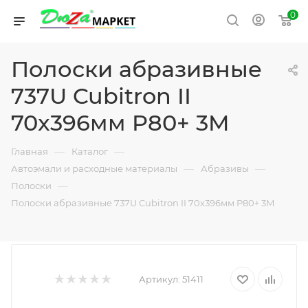
0
Полоски абразивные
737U Cubitron II
70x396мм P80+ 3M
—
—
Главная
Каталог
—
—
Автоэмали и расходные материалы
Абразивы
—
Полоски
Полоски абразивные 737U Cubitron II 70x396мм P80+ 3M
Артикул:
51411