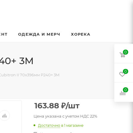
ЕНТ
ОДЕЖДА И МЕРЧ
ХОРЕКА
0
240+ 3M
0
ubitron II 70x396мм P240+ 3M
0
163.88
₽
/шт
Цена указана с учетом НДС 22%
Достаточно
в 1 магазине