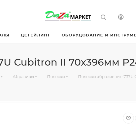
АЛЫ
ДЕТЕЙЛИНГ
ОБОРУДОВАНИЕ И ИНСТРУМ
U Cubitron II 70x396мм P
—
—
—
Абразивы
Полоски
Полоски абразивные 737U C