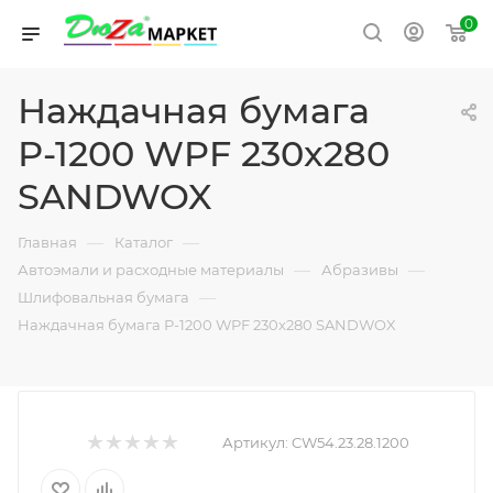
0
Наждачная бумага
Р-1200 WPF 230x280
SANDWOX
—
—
Главная
Каталог
—
—
Автоэмали и расходные материалы
Абразивы
—
Шлифовальная бумага
Наждачная бумага Р-1200 WPF 230x280 SANDWOX
Артикул:
CW54.23.28.1200