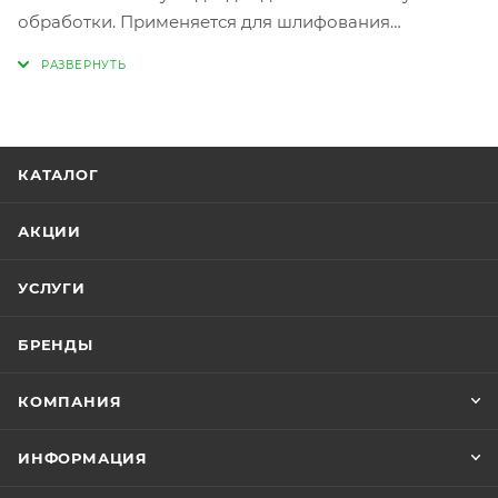
обработки. Применяется для шлифования
пластиков, композитов и лакокрасочных
материалов. Шлифовальный материал изготовлен
из зерна карбида кремния, нанесенного на гибкую
водонепроницаемую бумагу.
КАТАЛОГ
Параметры:
Высококачественный абразив с зерном из карбида
АКЦИИ
кремния.
Основа выполнена из водостойкой бумаги.
УСЛУГИ
Абразив обеспечивает равномерную финишную
обработку поверхности.
БРЕНДЫ
Размер листа: 230 мм x 280 мм.
КОМПАНИЯ
ИНФОРМАЦИЯ