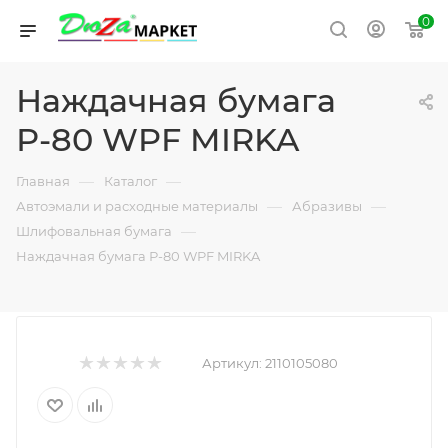
0
Наждачная бумага
Р-80 WPF MIRKA
—
—
Главная
Каталог
—
—
Автоэмали и расходные материалы
Абразивы
—
Шлифовальная бумага
Наждачная бумага Р-80 WPF MIRKA
Артикул:
2110105080