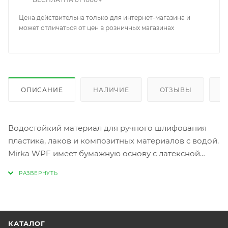
Цена действительна только для интернет-магазина и
может отличаться от цен в розничных магазинах
ОПИСАНИЕ
НАЛИЧИЕ
ОТЗЫВЫ
К
Водостойкий материал для ручного шлифования
пластика, лаков и композитных материалов с водой.
Mirka WPF имеет бумажную основу с латексной
пропиткой и насыпку с очень высокой
износостойкостью, что позволяет добиваться
высококачественного результата шлифования даже
на грубых поверхностях.
КАТАЛОГ