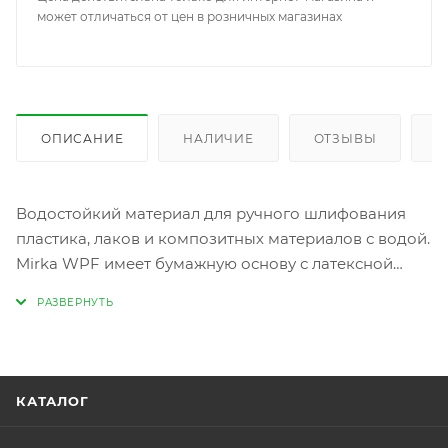
может отличаться от цен в розничных магазинах
ОПИСАНИЕ
НАЛИЧИЕ
ОТЗЫВЫ
К
Водостойкий материал для ручного шлифования
пластика, лаков и композитных материалов с водой.
Mirka WPF имеет бумажную основу с латексной
пропиткой и насыпку с очень высокой
износостойкостью, что позволяет добиваться
высококачественного результата шлифования даже
на грубых поверхностях.
КАТАЛОГ