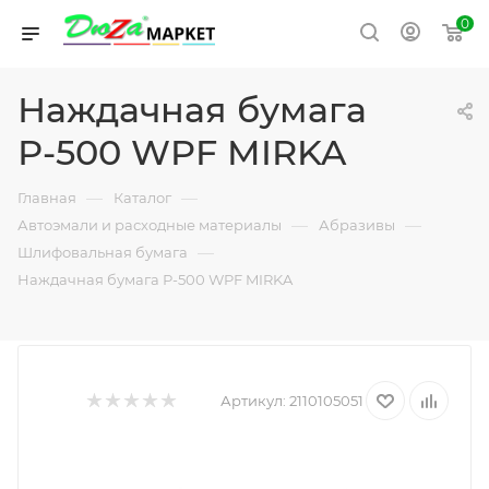
0
Наждачная бумага
Р-500 WPF MIRKA
—
—
Главная
Каталог
—
—
Автоэмали и расходные материалы
Абразивы
—
Шлифовальная бумага
Наждачная бумага Р-500 WPF MIRKA
Артикул:
2110105051