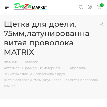
0
Щетка для дрели,
75мм,латунированная
витая проволока
MATRIX
—
—
Главная
Каталог
—
—
Автоэмали и расходные материалы
Абразивы
—
Зачистные диски и лепестковые круги
Щетка для дрели, 75мм,латунированная витая проволока
MATRIX