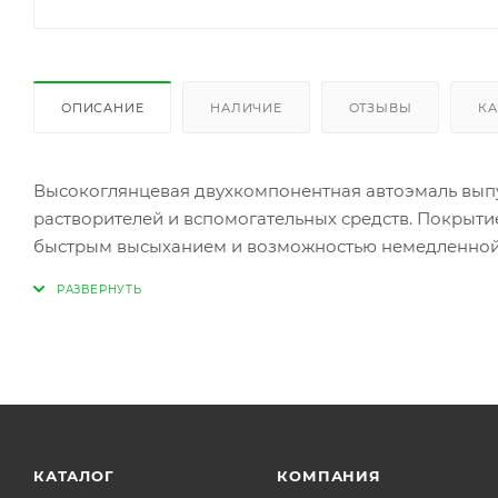
ОПИСАНИЕ
НАЛИЧИЕ
ОТЗЫВЫ
КА
Высокоглянцевая двухкомпонентная автоэмаль выпу
растворителей и вспомогательных средств. Покрыти
быстрым высыханием и возможностью немедленной 
отделочной окраски кузовов грузовиков, автобусов 
Цвет подбирается с помощью MOBIHEL веера готовы
КАТАЛОГ
КОМПАНИЯ