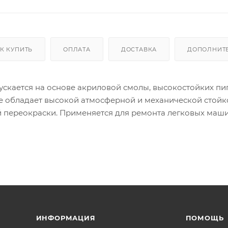
К КУПИТЬ
ОПЛАТА
ДОСТАВКА
ДОПОЛНИТ
скается на основе акриловой смолы, высокостойких пи
е обладает высокой атмосферной и механической стойк
переокраски. Применяется для ремонта легковых маши
и других транспортных средств.
х цветов.
ИНФОРМАЦИЯ
ПОМОЩЬ