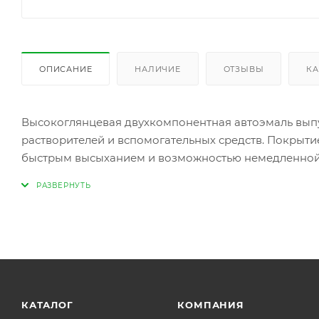
ОПИСАНИЕ
НАЛИЧИЕ
ОТЗЫВЫ
КА
Высокоглянцевая двухкомпонентная автоэмаль выпу
растворителей и вспомогательных средств. Покрыти
быстрым высыханием и возможностью немедленной 
отделочной окраски кузовов грузовиков, автобусов 
Цвет подбирается с помощью MOBIHEL веера готовы
КАТАЛОГ
КОМПАНИЯ