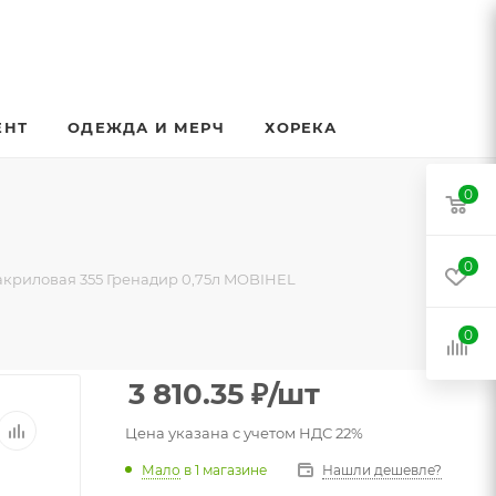
ЕНТ
ОДЕЖДА И МЕРЧ
ХОРЕКА
0
0
акриловая 355 Гренадир 0,75л MOBIHEL
0
3 810.35
₽
/шт
Цена указана с учетом НДС 22%
Мало
в 1 магазине
Нашли дешевле?