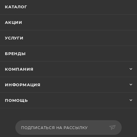
ремонта легковых машин, для отделочной окраски
КАТАЛОГ
кузовов грузовиков, автобусов и других
транспортных средств.
АКЦИИ
Цвет подбирается с помощью MOBIHEL веера
готовых цветов.
УСЛУГИ
БРЕНДЫ
КОМПАНИЯ
ИНФОРМАЦИЯ
ПОМОЩЬ
ПОДПИСАТЬСЯ НА РАССЫЛКУ