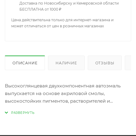
Доставка по Новосибирску и Кемеровской области
БЕСПЛАТНА от 1000 ₽
Цена действительна только для интернет-магазина и
может отличаться от цен в розничных магазинах
ОПИСАНИЕ
НАЛИЧИЕ
ОТЗЫВЫ
К
Высокоглянцевая двухкомпонентная автоэмаль
выпускается на основе акриловой смолы,
высокостойких пигментов, растворителей и
вспомогательных средств. Покрытие обладает
высокой атмосферной и механической стойкостью,
быстрым высыханием и возможностью
немедленной переокраски. Применяется для