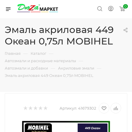
0
Эмаль акриловая 449
Океан 0,75л MOBIHEL
—
—
Главная
Каталог
—
Автоэмали и расходные материалы
—
—
Автоэмали и добавки
Акриловые эмали
Эмаль акриловая 449 Океан 0,75л MOBIHEL
Артикул:
41679302