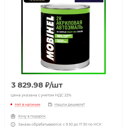
3 829.98
₽
/шт
Цена указана с учетом НДС 22%
Нет в наличии
Нашли дешевле?
Хочу в подарок
Заказы обрабатываются: с 9:30 до 17:30 по НСК