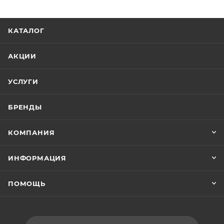
немедленной переокраски. Применяется для
ремонта легковых машин, для отделочной окраски
КАТАЛОГ
кузовов грузовиков, автобусов и других
транспортных средств.
АКЦИИ
Цвет подбирается с помощью MOBIHEL веера
готовых цветов.
УСЛУГИ
БРЕНДЫ
КОМПАНИЯ
ИНФОРМАЦИЯ
ПОМОЩЬ