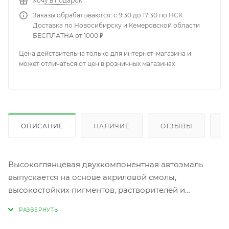
Хочу в подарок
Заказы обрабатываются: с 9:30 до 17:30 по НСК
Доставка по Новосибирску и Кемеровской области
БЕСПЛАТНА от 1000 ₽
Цена действительна только для интернет-магазина и
может отличаться от цен в розничных магазинах
ОПИСАНИЕ
НАЛИЧИЕ
ОТЗЫВЫ
К
Высокоглянцевая двухкомпонентная автоэмаль
выпускается на основе акриловой смолы,
высокостойких пигментов, растворителей и
вспомогательных средств. Покрытие обладает
высокой атмосферной и механической стойкостью,
быстрым высыханием и возможностью