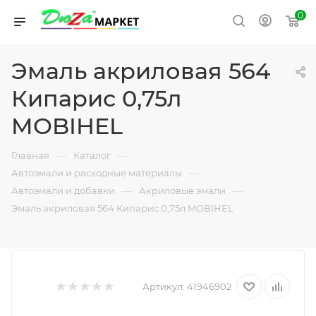
0
Эмаль акриловая 564
Кипарис 0,75л
MOBIHEL
—
—
Главная
Каталог
—
Автоэмали и расходные материалы
—
—
Автоэмали и добавки
Акриловые эмали
Эмаль акриловая 564 Кипарис 0,75л MOBIHEL
Артикул:
41946902