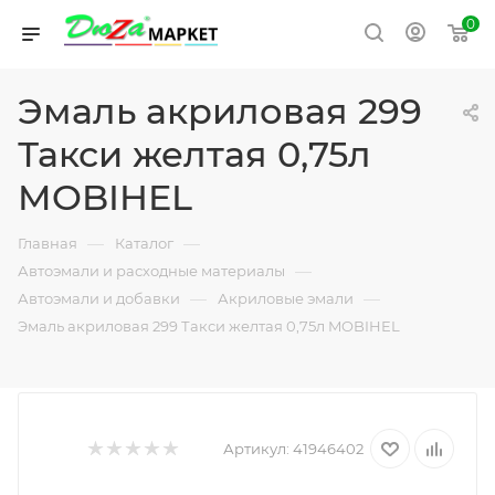
0
Эмаль акриловая 299
Такси желтая 0,75л
MOBIHEL
—
—
Главная
Каталог
—
Автоэмали и расходные материалы
—
—
Автоэмали и добавки
Акриловые эмали
Эмаль акриловая 299 Такси желтая 0,75л MOBIHEL
Артикул:
41946402