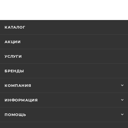
высокой атмосферной и механической стойкостью,
быстрым высыханием и возможностью
немедленной переокраски. Применяется для
ремонта легковых машин, для отделочной окраски
КАТАЛОГ
кузовов грузовиков, автобусов и других
транспортных средств.
АКЦИИ
Цвет подбирается с помощью MOBIHEL веера
готовых цветов.
УСЛУГИ
БРЕНДЫ
КОМПАНИЯ
ИНФОРМАЦИЯ
ПОМОЩЬ