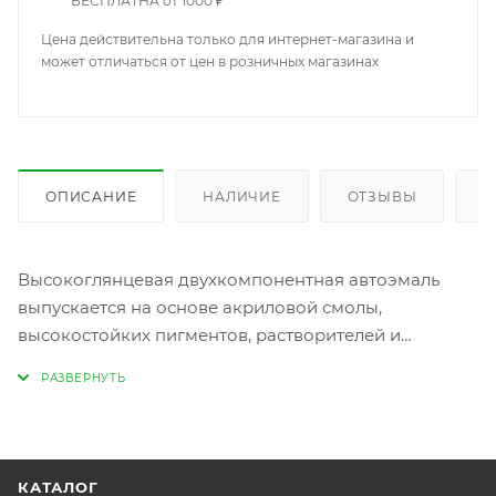
БЕСПЛАТНА от 1000 ₽
Цена действительна только для интернет-магазина и
может отличаться от цен в розничных магазинах
ОПИСАНИЕ
НАЛИЧИЕ
ОТЗЫВЫ
К
Высокоглянцевая двухкомпонентная автоэмаль
выпускается на основе акриловой смолы,
высокостойких пигментов, растворителей и
вспомогательных средств. Покрытие обладает
высокой атмосферной и механической стойкостью,
быстрым высыханием и возможностью
немедленной переокраски. Применяется для
ремонта легковых машин, для отделочной окраски
КАТАЛОГ