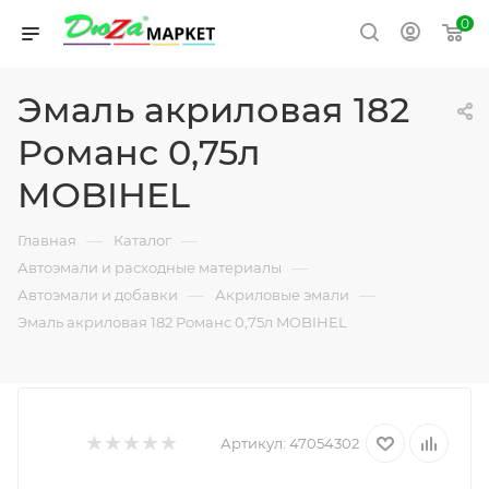
0
Эмаль акриловая 182
Романс 0,75л
MOBIHEL
—
—
Главная
Каталог
—
Автоэмали и расходные материалы
—
—
Автоэмали и добавки
Акриловые эмали
Эмаль акриловая 182 Романс 0,75л MOBIHEL
Артикул:
47054302