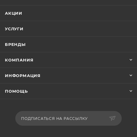
кузовов грузовиков, автобусов и других
транспортных средств.
АКЦИИ
Цвет подбирается с помощью MOBIHEL веера
готовых цветов.
УСЛУГИ
БРЕНДЫ
КОМПАНИЯ
ИНФОРМАЦИЯ
ПОМОЩЬ
ПОДПИСАТЬСЯ НА РАССЫЛКУ