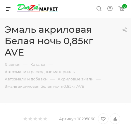
0
Эмаль акриловая
Белая ночь 0,85кг
AVE
—
—
Главная
Каталог
—
Автоэмали и расходные материалы
—
—
Автоэмали и добавки
Акриловые эмали
Эмаль акриловая Белая ночь 0,85кг AVE
Артикул:
10295060