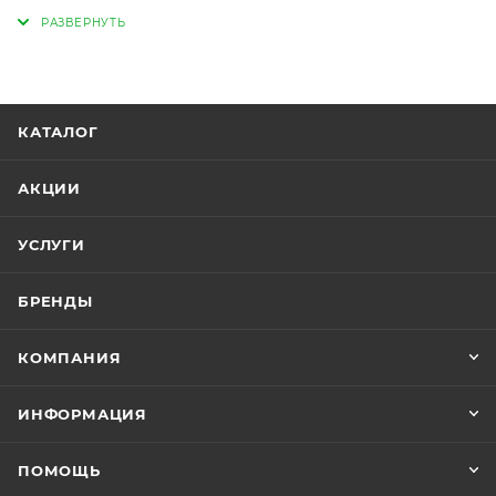
дорожные и сельхозмашины. Может применяться
для окраски металлоконструкций. AVE 2К акриловая
эмаль представляет собой двухкомпонентный
материал на основе композиции акрилового
полиола и изоцианатного отвердителя.
КАТАЛОГ
Эмаль обеспечивает высокие:
декоративные качества;
АКЦИИ
долговечность, атмосферостойкость;
стойкость к эксплуатационным факторам.
УСЛУГИ
Эмаль удобна в окраске, так как защищена от
потеков с вертикальных поверхностей.
БРЕНДЫ
КОМПАНИЯ
ИНФОРМАЦИЯ
ПОМОЩЬ