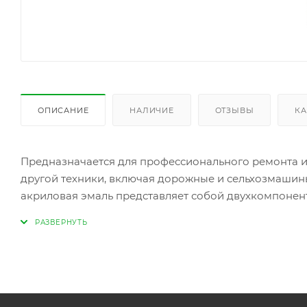
ОПИСАНИЕ
НАЛИЧИЕ
ОТЗЫВЫ
КА
Предназначается для профессионального ремонта и 
другой техники, включая дорожные и сельхозмашин
акриловая эмаль представляет собой двухкомпонен
изоцианатного отвердителя.
Эмаль обеспечивает высокие:
декоративные качества;
долговечность, атмосферостойкость;
стойкость к эксплуатационным факторам.
Эмаль удобна в окраске, так как защищена от потек