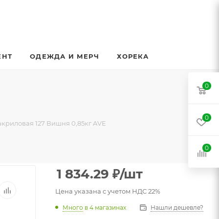
ЕНТ
ОДЕЖДА И МЕРЧ
ХОРЕКА
0
0
акриловая 127 Вишня 0,85кг AVE
0
1 834.29
₽
/шт
Цена указана с учетом НДС 22%
Много
в 4 магазинах
Нашли дешевле?