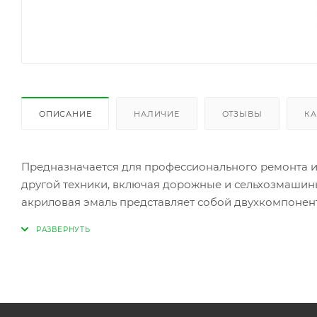
ОПИСАНИЕ
НАЛИЧИЕ
ОТЗЫВЫ
КА
Предназначается для профессионального ремонта и 
другой техники, включая дорожные и сельхозмашин
акриловая эмаль представляет собой двухкомпонен
изоцианатного отвердителя.
Эмаль обеспечивает высокие:
декоративные качества;
долговечность, атмосферостойкость;
стойкость к эксплуатационным факторам.
Эмаль удобна в окраске, так как защищена от потек