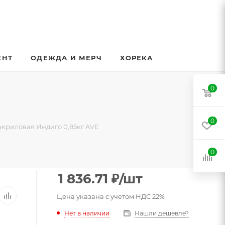
ЕНТ
ОДЕЖДА И МЕРЧ
ХОРЕКА
0
0
акриловая Индиго 0,85кг AVE
0
1 836.71
₽
/шт
Цена указана с учетом НДС 22%
Нет в наличии
Нашли дешевле?