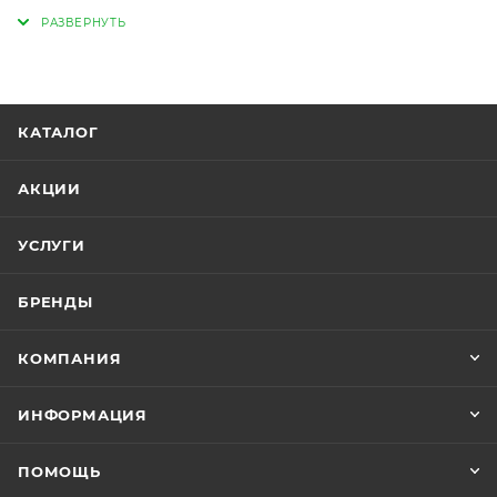
дорожные и сельхозмашины. Может применяться
для окраски металлоконструкций. AVE 2К акриловая
эмаль представляет собой двухкомпонентный
материал на основе композиции акрилового
полиола и изоцианатного отвердителя.
КАТАЛОГ
Эмаль обеспечивает высокие:
декоративные качества;
АКЦИИ
долговечность, атмосферостойкость;
стойкость к эксплуатационным факторам.
УСЛУГИ
Эмаль удобна в окраске, так как защищена от
потеков с вертикальных поверхностей.
БРЕНДЫ
КОМПАНИЯ
ИНФОРМАЦИЯ
ПОМОЩЬ