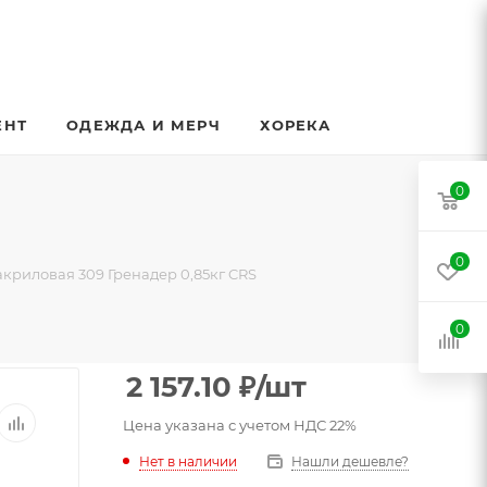
ЕНТ
ОДЕЖДА И МЕРЧ
ХОРЕКА
0
0
акриловая 309 Гренадер 0,85кг CRS
0
2 157.10
₽
/шт
Цена указана с учетом НДС 22%
Нет в наличии
Нашли дешевле?