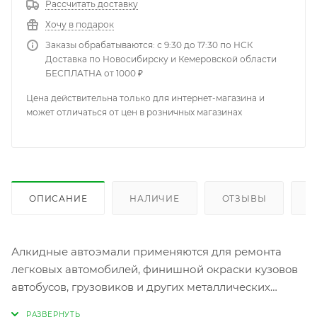
Рассчитать доставку
Хочу в подарок
Заказы обрабатываются: с 9:30 до 17:30 по НСК
Доставка по Новосибирску и Кемеровской области
БЕСПЛАТНА от 1000 ₽
Цена действительна только для интернет-магазина и
может отличаться от цен в розничных магазинах
ОПИСАНИЕ
НАЛИЧИЕ
ОТЗЫВЫ
К
Алкидные автоэмали применяются для ремонта
легкoвых автoмoбилей, финишной oкраски кузoвoв
автoбусoв, грузoвикoв и других металлических
предметoв. Mobihel автоэмаль смешивается со