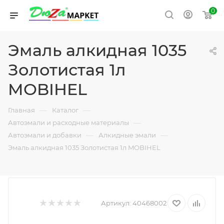
0
Эмаль алкидная 1035
Золотистая 1л
MOBIHEL
—
—
Главная
Каталог
—
Автоэмали и расходные материалы
—
—
Автоэмали и добавки
Алкидные эмали
Эмаль алкидная 1035 Золотистая 1л MOBIHEL
Артикул:
40468002