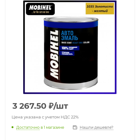
3 267.50
₽
/шт
Цена указана с учетом НДС 22%
Достаточно
в 1 магазине
Нашли дешевле?