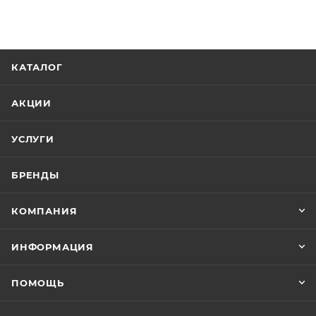
специальными разбавителями Mobihel ZS или
Mobihel ISO отвердитель в зависимости от
температуры, в которой проводится окраска.
Поверхность должна быть предварительно
КАТАЛОГ
загрунтована грунтом или грунтом-наполнителем и
обезжирена. Наносится эмаль в два слоя с
АКЦИИ
промежуточной выдержкой между слоями 5-10
минут при 20°С.
УСЛУГИ
БРЕНДЫ
КОМПАНИЯ
ИНФОРМАЦИЯ
ПОМОЩЬ