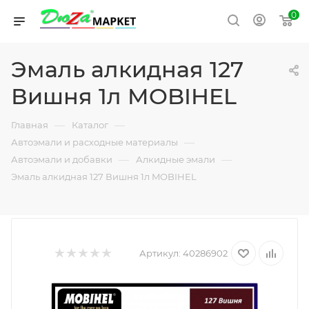
0
Эмаль алкидная 127
Вишня 1л MOBIHEL
—
—
Главная
Каталог
—
Автоэмали и расходные материалы
—
—
Автоэмали и добавки
Алкидные эмали
Эмаль алкидная 127 Вишня 1л MOBIHEL
Артикул:
40286902