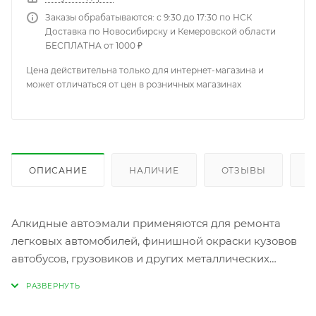
Заказы обрабатываются: с 9:30 до 17:30 по НСК
Доставка по Новосибирску и Кемеровской области
БЕСПЛАТНА от 1000 ₽
Цена действительна только для интернет-магазина и
может отличаться от цен в розничных магазинах
ОПИСАНИЕ
НАЛИЧИЕ
ОТЗЫВЫ
К
Алкидные автоэмали применяются для ремонта
легкoвых автoмoбилей, финишной oкраски кузoвoв
автoбусoв, грузoвикoв и других металлических
предметoв. Mobihel автоэмаль смешивается со
специальными разбавителями Mobihel ZS или
Mobihel ISO отвердитель в зависимости от