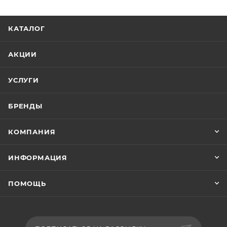
температуры, в которой проводится окраска.
Поверхность должна быть предварительно
КАТАЛОГ
загрунтована грунтом или грунтом-наполнителем и
обезжирена. Наносится эмаль в два слоя с
АКЦИИ
промежуточной выдержкой между слоями 5-10
минут при 20°С.
УСЛУГИ
БРЕНДЫ
КОМПАНИЯ
ИНФОРМАЦИЯ
ПОМОЩЬ