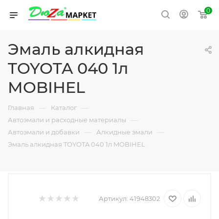
0
Эмаль алкидная
TOYOTA 040 1л
MOBIHEL
—
—
Главная
Каталог
—
Автоэмали и расходные материалы
—
—
Автоэмали и добавки
Алкидные эмали
Эмаль алкидная TOYOTA 040 1л MOBIHEL
Артикул:
41948302