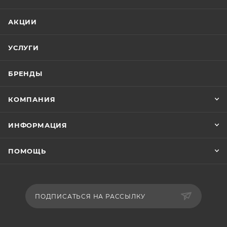
загрунтована грунтом или грунтом-наполнителем и
обезжирена. Наносится эмаль в два слоя с
АКЦИИ
промежуточной выдержкой между слоями 5-10
минут при 20°С.
УСЛУГИ
БРЕНДЫ
КОМПАНИЯ
ИНФОРМАЦИЯ
ПОМОЩЬ
ПОДПИСАТЬСЯ НА РАССЫЛКУ