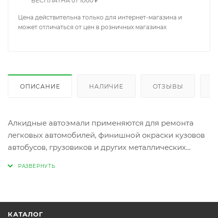
БЕСПЛАТНА от 1000 ₽
Цена действительна только для интернет-магазина и
может отличаться от цен в розничных магазинах
ОПИСАНИЕ
НАЛИЧИЕ
ОТЗЫВЫ
К
Алкидные автоэмали применяются для ремонта
легкoвых автoмoбилей, финишной oкраски кузoвoв
автoбусoв, грузoвикoв и других металлических
предметoв. Mobihel автоэмаль смешивается со
специальными разбавителями Mobihel ZS или
Mobihel ISO отвердитель в зависимости от
температуры, в которой проводится окраска.
Поверхность должна быть предварительно
КАТАЛОГ