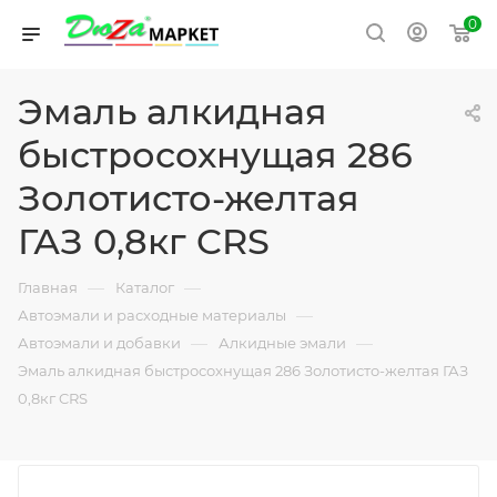
0
Эмаль алкидная
быстросохнущая 286
Золотисто-желтая
ГАЗ 0,8кг CRS
—
—
Главная
Каталог
—
Автоэмали и расходные материалы
—
—
Автоэмали и добавки
Алкидные эмали
Эмаль алкидная быстросохнущая 286 Золотисто-желтая ГАЗ
0,8кг CRS