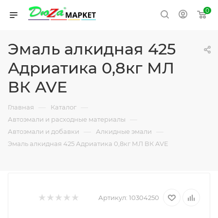
0
Эмаль алкидная 425
Адриатика 0,8кг МЛ
ВК AVE
—
—
Главная
Каталог
—
Автоэмали и расходные материалы
—
—
Автоэмали и добавки
Алкидные эмали
Эмаль алкидная 425 Адриатика 0,8кг МЛ ВК AVE
Артикул:
10304250