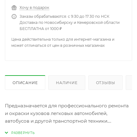
Хочу в подарок
Заказы обрабатываются: с 9:30 до 17:30 по НСК
Доставка по Новосибирску и Кемеровской области
БЕСПЛАТНА от 1000 ₽
Цена действительна только для интернет-магазина и
может отличаться от цен в розничных магазинах
ОПИСАНИЕ
НАЛИЧИЕ
ОТЗЫВЫ
К
Предназначается для профессионального ремонта
и окраски кузовов легковых автомобилей,
автобусов и другой транспортной техники.
Авторемонтная эмаль высокого глянца МЛ-ВК
«AVE» представляет собой эмаль воздушной сушки