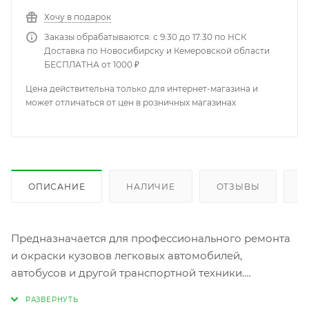
Хочу в подарок
Заказы обрабатываются: с 9:30 до 17:30 по НСК
Доставка по Новосибирску и Кемеровской области
БЕСПЛАТНА от 1000 ₽
Цена действительна только для интернет-магазина и
может отличаться от цен в розничных магазинах
ОПИСАНИЕ
НАЛИЧИЕ
ОТЗЫВЫ
К
Предназначается для профессионального ремонта
и окраски кузовов легковых автомобилей,
автобусов и другой транспортной техники.
Авторемонтная эмаль высокого глянца МЛ-ВК
«AVE» представляет собой эмаль воздушной сушки