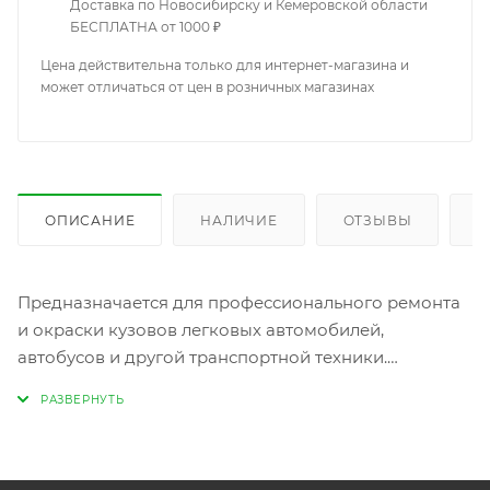
Доставка по Новосибирску и Кемеровской области
БЕСПЛАТНА от 1000 ₽
Цена действительна только для интернет-магазина и
может отличаться от цен в розничных магазинах
ОПИСАНИЕ
НАЛИЧИЕ
ОТЗЫВЫ
К
Предназначается для профессионального ремонта
и окраски кузовов легковых автомобилей,
автобусов и другой транспортной техники.
Авторемонтная эмаль высокого глянца МЛ-ВК
«AVE» представляет собой эмаль воздушной сушки
на основе специальной синтетической смолы.