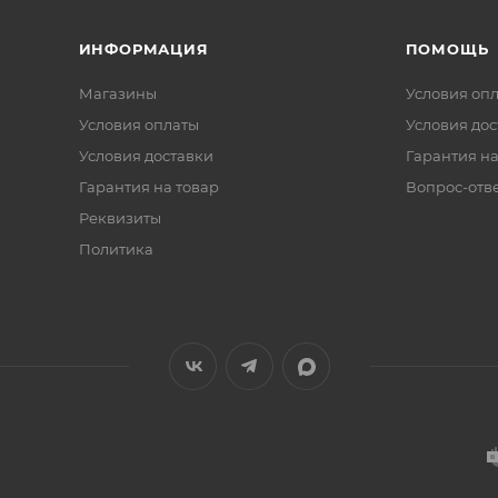
их транспортных средств с возможностью высыхания на
 +60°С.
ИНФОРМАЦИЯ
ПОМОЩЬ
Магазины
Условия оп
Условия оплаты
Условия дос
Условия доставки
Гарантия на
Гарантия на товар
Вопрос-отв
Реквизиты
Политика