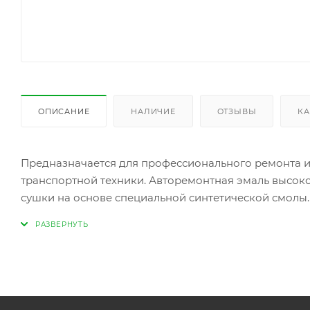
ОПИСАНИЕ
НАЛИЧИЕ
ОТЗЫВЫ
КА
Предназначается для профессионального ремонта и 
транспортной техники. Авторемонтная эмаль высок
сушки на основе специальной синтетической смолы
Отличительными свойствами данной эмали являютс
возможность высыхания при +20°С без использовани
высокий глянец;
хорошая механическая прочность и атмосферостойк
Применение