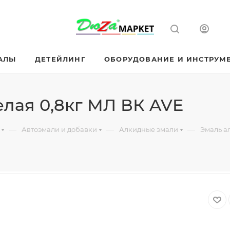
АЛЫ
ДЕТЕЙЛИНГ
ОБОРУДОВАНИЕ И ИНСТРУМ
лая 0,8кг МЛ ВК AVE
—
—
—
Автоэмали и добавки
Алкидные эмали
Эмаль а