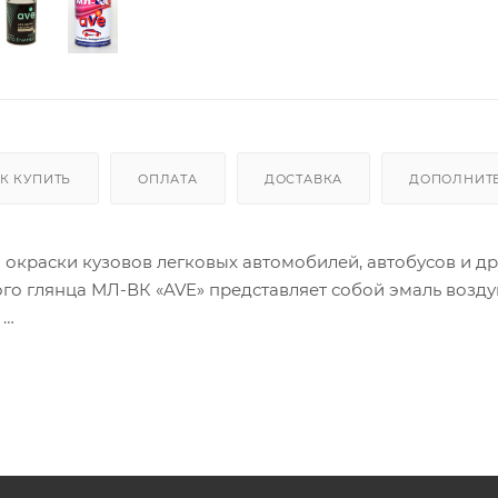
К КУПИТЬ
ОПЛАТА
ДОСТАВКА
ДОПОЛНИТ
окраски кузовов легковых автомобилей, автобусов и д
ого глянца МЛ-ВК «AVE» представляет собой эмаль возд
.
я:
я ускорителей сушки;
ость