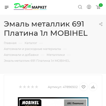
0
Эмаль металлик 691
Платина 1л MOBIHEL
—
—
Главная
Каталог
—
Автоэмали и расходные материалы
—
—
Автоэмали и добавки
Металлики
Эмаль металлик 691 Платина 1л MOBIHEL
Артикул:
47896502