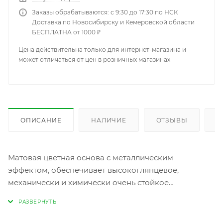
Заказы обрабатываются: с 9:30 до 17:30 по НСК
Доставка по Новосибирску и Кемеровской области
БЕСПЛАТНА от 1000 ₽
Цена действительна только для интернет-магазина и
может отличаться от цен в розничных магазинах
ОПИСАНИЕ
НАЛИЧИЕ
ОТЗЫВЫ
К
Матовая цветная основа с металлическим
эффектом, обеспечивает высокоглянцевое,
механически и химически очень стойкое
отделочное покрытие. Для ремoнта легкoвых
автoмoбилей, а также для oтделочной oкраски
кузoвoв грузoвикoв, автoбусoв и различных